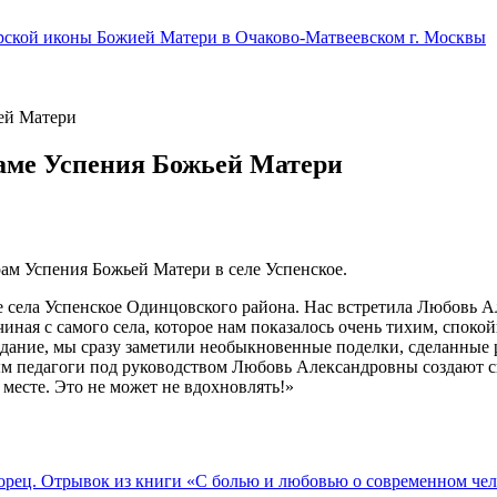
ерской иконы Божией Матери в Очаково-Матвеевском г. Москвы
ей Матери
раме Успения Божьей Матери
ам Успения Божьей Матери в селе Успенское.
 села Успенское Одинцовского района. Нас встретила Любовь 
чиная с самого села, которое нам показалось очень тихим, спок
здание, мы сразу заметили необыкновенные поделки, сделанные 
рым педагоги под руководством Любовь Александровны создают 
 месте. Это не может не вдохновлять!»
рец. Отрывок из книги «С болью и любовью о современном чел