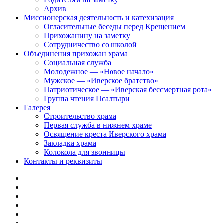
Архив
Миссионерская деятельность и катехизация
Огласительные беседы перед Крещением
Прихожанину на заметку
Сотрудничество со школой
Объединения прихожан храма
Социальная служба
Молодежное — «Новое начало»
Мужское — «Иверское братство»
Патриотическое — «Иверская бессмертная рота»
Группа чтения Псалтыри
Галерея
Строительство храма
Первая служба в нижнем храме
Освящение креста Иверского храма
Закладка храма
Колокола для звонницы
Контакты и реквизиты