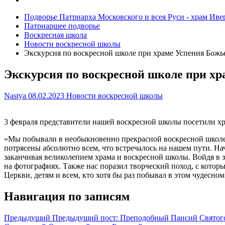
Подворье Патриарха Московского и всея Руси - храм Ив
Патриаршее подворье
Воскресная школа
Новости воскресной школы
Экскурсия по воскресной школе при храме Успения Божь
Экскурсия по воскресной школе при х
Nastya
08.02.2023
Новости воскресной школы
3 февраля представители нашей воскресной школы посетили хр
«Мы побывали в необыкновенно прекрасной воскресной школе
потрясены абсолютно всем, что встречалось на нашем пути. На
заканчивая великолепием храма и воскресной школы. Войдя в 
на фотографиях. Также нас поразил творческий поход, с кото
Церкви, детям и всем, кто хотя бы раз побывал в этом чудесном
Навигация по записям
Предыдущий
Предыдущий пост:
Преподобный Паисий Святого