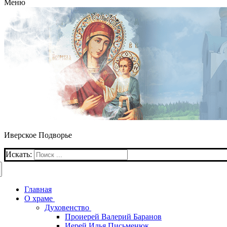
Меню
Иверское Подворье
Искать:
Главная
О храме
Духовенство
Проиерей Валерий Баранов
Иерей Илья Письменюк