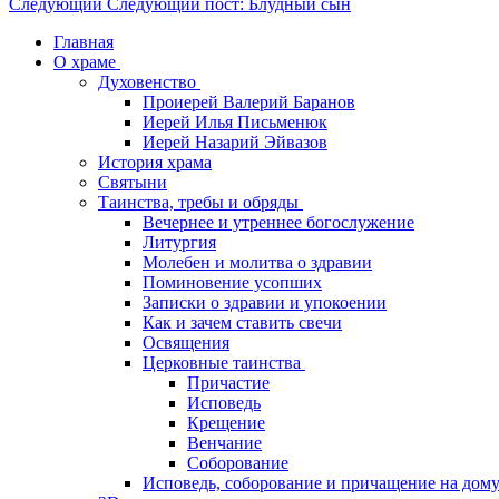
Следующий
Следующий пост:
Блудный сын
Главная
О храме
Духовенство
Проиерей Валерий Баранов
Иерей Илья Письменюк
Иерей Назарий Эйвазов
История храма
Святыни
Таинства, требы и обряды
Вечернее и утреннее богослужение
Литургия
Молебен и молитва о здравии
Поминовение усопших
Записки о здравии и упокоении
Как и зачем ставить свечи
Освящения
Церковные таинства
Причастие
Исповедь
Крещение
Венчание
Соборование
Исповедь, соборование и причащение на дом