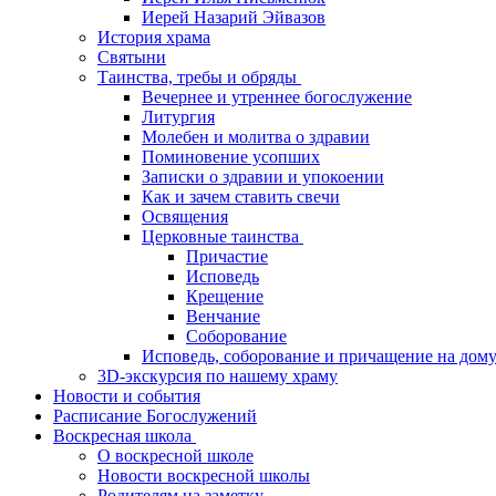
Иерей Назарий Эйвазов
История храма
Святыни
Таинства, требы и обряды
Вечернее и утреннее богослужение
Литургия
Молебен и молитва о здравии
Поминовение усопших
Записки о здравии и упокоении
Как и зачем ставить свечи
Освящения
Церковные таинства
Причастие
Исповедь
Крещение
Венчание
Соборование
Исповедь, соборование и причащение на дом
3D-экскурсия по нашему храму
Новости и события
Расписание Богослужений
Воскресная школа
О воскресной школе
Новости воскресной школы
Родителям на заметку