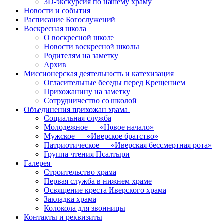
3D-экскурсия по нашему храму
Новости и события
Расписание Богослужений
Воскресная школа
О воскресной школе
Новости воскресной школы
Родителям на заметку
Архив
Миссионерская деятельность и катехизация
Огласительные беседы перед Крещением
Прихожанину на заметку
Сотрудничество со школой
Объединения прихожан храма
Социальная служба
Молодежное — «Новое начало»
Мужское — «Иверское братство»
Патриотическое — «Иверская бессмертная рота»
Группа чтения Псалтыри
Галерея
Строительство храма
Первая служба в нижнем храме
Освящение креста Иверского храма
Закладка храма
Колокола для звонницы
Контакты и реквизиты