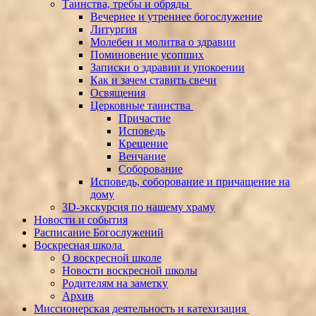
Таинства, требы и обряды
Вечернее и утреннее богослужение
Литургия
Молебен и молитва о здравии
Поминовение усопших
Записки о здравии и упокоении
Как и зачем ставить свечи
Освящения
Церковные таинства
Причастие
Исповедь
Крещение
Венчание
Соборование
Исповедь, соборование и причащение на
дому
3D-экскурсия по нашему храму
Новости и события
Расписание Богослужений
Воскресная школа
О воскресной школе
Новости воскресной школы
Родителям на заметку
Архив
Миссионерская деятельность и катехизация