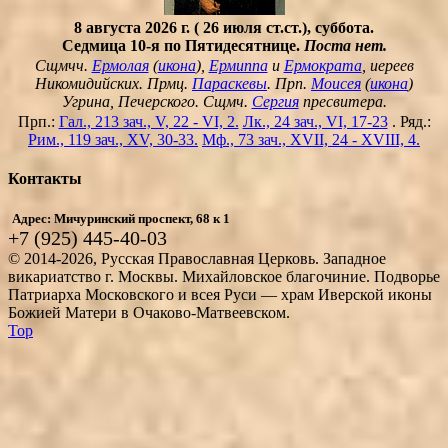
8 августа 2026 г. ( 26 июля ст.ст.), суббота.
Седмица 10-я по Пятидесятнице.
Поста нет.
Сщмчч.
Ермолая
(
икона
),
Ермиппа
и
Ермократа
, иереев
Никомидийских. Прмц.
Параскевы
. Прп.
Моисея
(
икона
)
Угрина, Печерского. Сщмч.
Сергия
пресвитера.
Прп.:
Гал., 213 зач., V, 22 - VI, 2.
Лк., 24 зач., VI, 17-23
. Ряд.:
Рим., 119 зач., XV, 30-33.
Мф., 73 зач., XVII, 24 - XVIII, 4.
Контакты
Адрес: Мичуринский проспект, 68 к 1
+7 (925) 445-40-03
© 2014-2026, Русская Православная Церковь. Западное
викариатство г. Москвы. Михайловское благочиние. Подворье
Патриарха Московского и всея Руси — храм Иверской иконы
Божией Матери в Очаково-Матвеевском.
Top