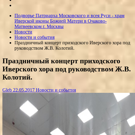
Подворье Патриарха Московского и всея Руси - храм
Иверской иконы Божией Матери в Очаково-
Матвеевском г. Москвы
Новости
Новости и события
Праздничный концерт приходского Иверского хора под
руководством Ж.В. Колотий.
Праздничный концерт приходского
Иверского хора под руководством Ж.В.
Колотий.
Gleb
22.05.2017
Новости и события