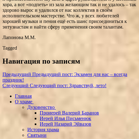
хора, а вот «подпеть» из зала желающим так и не удалось – так
здорово вырос и удалился от нас коллектив в своём
исполнительском мастерстве. Что ж, у всех любителей
хорошей музыки и пения ещё есть шанс присоединиться к
энтузиастам и найти сферу применения своим талантам.
Лапонова М.М.
Tagged
Навигация по записям
Предыдущий
Предыдущий пост:
Экзамен для нас – всегда
праздник!
Следующий
Следующий пост:
Здравствуй, лето!
Главная
О храме
Духовенство
Проиерей Валерий Баранов
Иерей Илья Письменюк
Иерей Назарий Эйвазов
История храма
Святыни