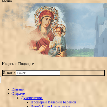
Меню
Иверское Подворье
Искать:
Главная
О храме
Духовенство
Проиерей Валерий Баранов
Иерей Илья Письменюк