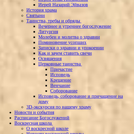
Иерей Назарий Эйвазов
История храма
Святыни
Таинства, требы и обряды
Вечернее и утреннее богослужение
Литургия
Молебен и молитва о здравии
Поминовение усопших
Записки о здравии и упокоении
Как и зачем ставить свечи
Освящения
Церковные таинства
Причастие
Исповедь
Крещение
Венчание
Соборование
Исповедь, соборование и причащение на
дому
3D-экскурсия по нашему храму
Новости и события
Расписание Богослужений
Воскресная школа
О воскресной школе
Новости воскресной школы