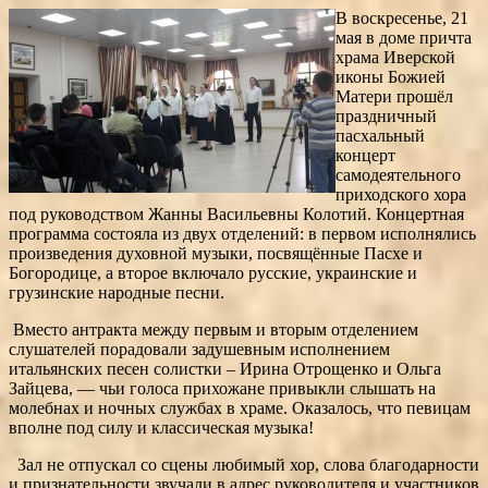
В воскресенье, 21
мая в доме причта
храма Иверской
иконы Божией
Матери прошёл
праздничный
пасхальный
концерт
самодеятельного
приходского хора
под руководством Жанны Васильевны Колотий. Концертная
программа состояла из двух отделений: в первом исполнялись
произведения духовной музыки, посвящённые Пасхе и
Богородице, а второе включало русские, украинские и
грузинские народные песни.
Вместо антракта между первым и вторым отделением
слушателей порадовали задушевным исполнением
итальянских песен солистки – Ирина Отрощенко и Ольга
Зайцева, — чьи голоса прихожане привыкли слышать на
молебнах и ночных службах в храме. Оказалось, что певицам
вполне под силу и классическая музыка!
Зал не отпускал со сцены любимый хор, слова благодарности
и признательности звучали в адрес руководителя и участников