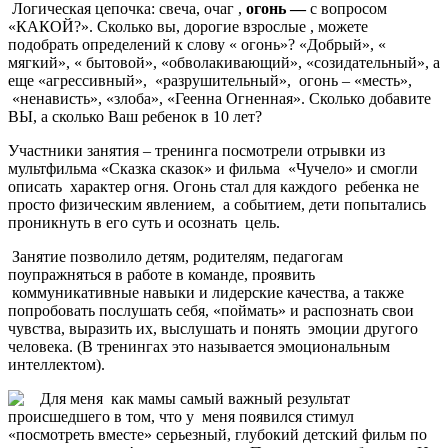
Логическая цепочка: свеча, очаг ,
огонь —
с вопросом
«КАКОЙ?». Сколько вы, дорогие взрослые , можете
подобрать определений к слову « огонь»? «Добрый», «
мягкий», « бытовой», «обволакивающий», «созидательный», а
еще «агрессивный», «разрушительный», огонь – «месть»,
«ненависть», «злоба», «Геенна Огненная». Сколько добавите
ВЫ, а сколько Ваш ребенок в 10 лет?
Участники занятия – тренинга посмотрели отрывки из
мультфильма «Сказка сказок» и фильма «Чучело» и смогли
описать характер огня. Огонь стал для каждого ребенка не
просто физическим явлением, а событием, дети попытались
проникнуть в его суть и осознать цель.
Занятие позволило детям, родителям, педагогам
поупражняться в работе в команде, проявить
коммуникативные навыки и лидерские качества, а также
попробовать послушать себя, «поймать» и распознать свои
чувства, выразить их, выслушать и понять эмоции другого
человека. (В тренингах это называется эмоциональным
интеллектом).
Для меня как мамы самый важный результат
происшедшего в том, что у меня появился стимул
«посмотреть вместе» серьезный, глубокий детский фильм по