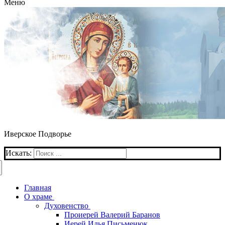
Меню
Иверское Подворье
Искать:
Главная
О храме
Духовенство
Проиерей Валерий Баранов
Иерей Илья Письменюк