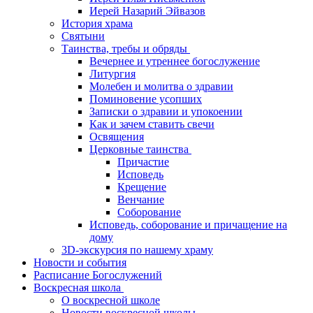
Иерей Назарий Эйвазов
История храма
Святыни
Таинства, требы и обряды
Вечернее и утреннее богослужение
Литургия
Молебен и молитва о здравии
Поминовение усопших
Записки о здравии и упокоении
Как и зачем ставить свечи
Освящения
Церковные таинства
Причастие
Исповедь
Крещение
Венчание
Соборование
Исповедь, соборование и причащение на
дому
3D-экскурсия по нашему храму
Новости и события
Расписание Богослужений
Воскресная школа
О воскресной школе
Новости воскресной школы