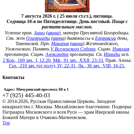
7 августа 2026 г. ( 25 июля ст.ст.), пятница.
Седмица 10-я по Пятидесятнице. День постный.
Пища с
растительным маслом.
Успение прав.
Анны
(
икона
), матери Пресвятой Богородицы.
Свв. жен
Олимпиады
(
икона
) диакониссы и
Евпраксии
девы,
Тавеннской. Прп.
Макария
(
икона
) Желтоводского,
Унженского. Память
V Вселенского Собора
. Сщмч.
Николая
пресвитера. Сщмч.
Александра
пресвитера. Св.
Ираиды
исп.
2 Кор., 169 зач., I, 12-20.
Мф., 91 зач., XXII, 23-33.
Прав. Анны:
Гал., 210 зач. (от полу́), IV, 22-31.
Лк., 36 зач., VIII, 16-21.
Контакты
Адрес: Мичуринский проспект, 68 к 1
+7 (925) 445-40-03
© 2014-2026, Русская Православная Церковь. Западное
викариатство г. Москвы. Михайловское благочиние. Подворье
Патриарха Московского и всея Руси — храм Иверской иконы
Божией Матери в Очаково-Матвеевском.
Top