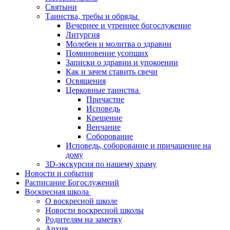
Святыни
Таинства, требы и обряды
Вечернее и утреннее богослужение
Литургия
Молебен и молитва о здравии
Поминовение усопших
Записки о здравии и упокоении
Как и зачем ставить свечи
Освящения
Церковные таинства
Причастие
Исповедь
Крещение
Венчание
Соборование
Исповедь, соборование и причащение на
дому
3D-экскурсия по нашему храму
Новости и события
Расписание Богослужений
Воскресная школа
О воскресной школе
Новости воскресной школы
Родителям на заметку
Архив