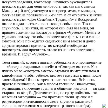
искусствоведения, театроведа, научного руководителя
детского музея для меня не новость, так как мы с сыном
Макаром (10 лет) участвуем в ее программах, семинарах,
фестивалях на протяжении 5 -ти лет. И от открытых занятий
детского музея «Дом Семейных Традиций» в Воскресной
школе я ждала чего-то новенького, необычного. Так и
случилось. С занятия, на котором сын был без меня, он
пришел с желанием посмотреть фильм «Чучело». Меня это
удивило, потому что обычно советские фильмы сам сын не
смотрит. Мне приходится садиться с ним вместе и долго
аргументировать причину, по которой необходимо
посмотреть или прочитать что-то из нашего советского
времени. И вдруг «Чучело»…
Тема занятий, которые вывели ребенка на это произведение,
— «Загадки старинных вещей» и «Смотрим вместе». Как
нужно было «смотреть вместе» отрывки из мультфильма и
кинофильма, чтобы ребенок захотел вернуться к ним, после
занятий,дома?! Я посмотрела запись занятия. Всё очень
просто и гениально, как в любом тренинге. Знакомство,
мотивация, включение группы в общение, интрига — загадки
старинных вещей. Действительно, не сразу поймешь, что
железная загогулина — это прототип свечи да еще и с
регулятором интенсивности света (лучины различной
толщины
вставляются в отверстия разного калибра).