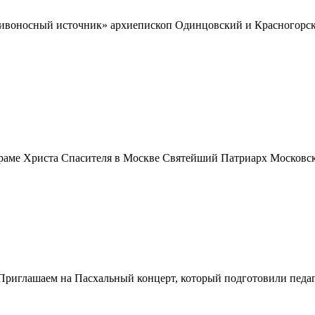
Живоносный источник» архиепископ Одинцовский и Красногорски
м Храме Христа Спасителя в Москве Святейший Патриарх Моско
Приглашаем на Пасхальный концерт, который подготовили педа