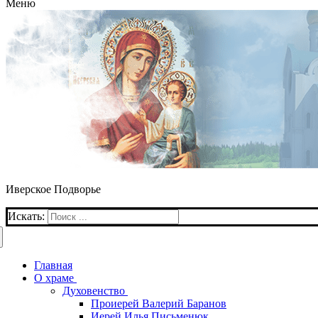
Меню
Иверское Подворье
Искать:
Главная
О храме
Духовенство
Проиерей Валерий Баранов
Иерей Илья Письменюк