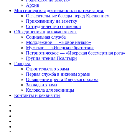
Архив
Миссионерская деятельность и катехизация
Огласительные беседы перед Крещением
Прихожанину на заметку
Сотрудничество со школой
Объединения прихожан храма
Социальная служба
Молодежное — «Новое начало»
Мужское — «Иверское братство»
Патриотическое — «Иверская бессмертная рота»
Группа чтения Псалтыри
Галерея
Строительство храма
Первая служба в нижнем храме
Освящение креста Иверского храма
Закладка храма
Колокола для звонницы
Контакты и реквизиты