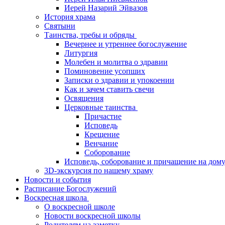
Иерей Назарий Эйвазов
История храма
Святыни
Таинства, требы и обряды
Вечернее и утреннее богослужение
Литургия
Молебен и молитва о здравии
Поминовение усопших
Записки о здравии и упокоении
Как и зачем ставить свечи
Освящения
Церковные таинства
Причастие
Исповедь
Крещение
Венчание
Соборование
Исповедь, соборование и причащение на дом
3D-экскурсия по нашему храму
Новости и события
Расписание Богослужений
Воскресная школа
О воскресной школе
Новости воскресной школы
Родителям на заметку