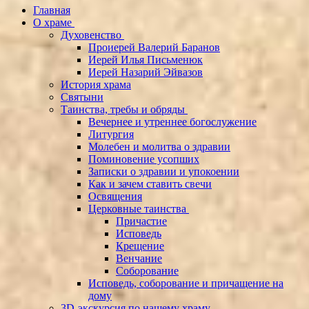
Главная
О храме
Духовенство
Проиерей Валерий Баранов
Иерей Илья Письменюк
Иерей Назарий Эйвазов
История храма
Святыни
Таинства, требы и обряды
Вечернее и утреннее богослужение
Литургия
Молебен и молитва о здравии
Поминовение усопших
Записки о здравии и упокоении
Как и зачем ставить свечи
Освящения
Церковные таинства
Причастие
Исповедь
Крещение
Венчание
Соборование
Исповедь, соборование и причащение на
дому
3D-экскурсия по нашему храму