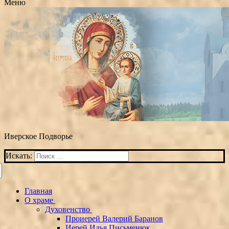
Меню
Иверское Подворье
Искать:
Главная
О храме
Духовенство
Проиерей Валерий Баранов
Иерей Илья Письменюк