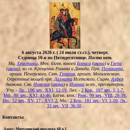
6 августа 2026 г. ( 24 июля ст.ст.), четверг.
Седмица 10-я по Пятидесятнице.
Поста нет.
Мц.
Христины
. Мчч. блгвв. князей
Бориса
(
икона
) и
Глеба
(
икона
), во св. Крещении Романа и Давида. Прп.
Поликарпа
,
архим. Печерского. Свт.
Георгия
, архиеп. Могилевского.
Обретение мощей прп.
Далмата
Исетского. Сщмч.
Алфея
диакона. Свв.
Николая
(
икона
) и
Иоанна
испп., пресвитеров.
Утр. -
Лк., 106 зач., XXI, 12-19.
Лит. -
2 Кор., 167 зач., I, 1-7.
Мф., 88 зач., XXI, 43-46.
Блгвв. кнн.:
Рим., 99 зач., VIII, 28-39.
Ин., 52 зач., XV, 17 - XVI, 2.
Мц.:
2 Кор., 181 зач., VI, 1-10.
Лк.,
33 зач., VII, 36-50
.
Контакты
Адрес: Мичуринский проспект, 68 к 1