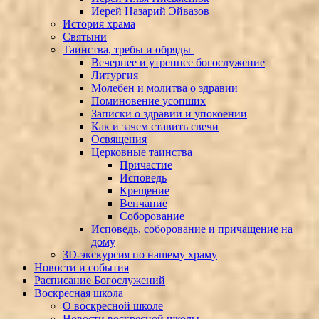
Иерей Назарий Эйвазов
История храма
Святыни
Таинства, требы и обряды
Вечернее и утреннее богослужение
Литургия
Молебен и молитва о здравии
Поминовение усопших
Записки о здравии и упокоении
Как и зачем ставить свечи
Освящения
Церковные таинства
Причастие
Исповедь
Крещение
Венчание
Соборование
Исповедь, соборование и причащение на
дому
3D-экскурсия по нашему храму
Новости и события
Расписание Богослужений
Воскресная школа
О воскресной школе
Новости воскресной школы