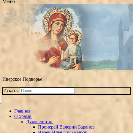
Меню
Иверское Подворье
Искать:
Главная
О храме
Духовенство
Проиерей Валерий Баранов
Иерей Илья Письменюк