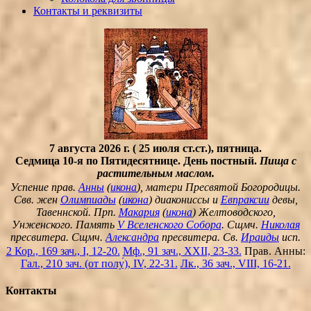
Контакты и реквизиты
7 августа 2026 г. ( 25 июля ст.ст.), пятница.
Седмица 10-я по Пятидесятнице. День постный.
Пища с
растительным маслом.
Успение прав.
Анны
(
икона
), матери Пресвятой Богородицы.
Свв. жен
Олимпиады
(
икона
) диакониссы и
Евпраксии
девы,
Тавеннской. Прп.
Макария
(
икона
) Желтоводского,
Унженского. Память
V Вселенского Собора
. Сщмч.
Николая
пресвитера. Сщмч.
Александра
пресвитера. Св.
Ираиды
исп.
2 Кор., 169 зач., I, 12-20.
Мф., 91 зач., XXII, 23-33.
Прав. Анны:
Гал., 210 зач. (от полу́), IV, 22-31.
Лк., 36 зач., VIII, 16-21.
Контакты