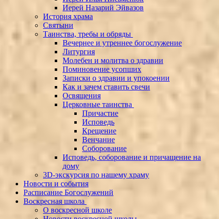
Иерей Назарий Эйвазов
История храма
Святыни
Таинства, требы и обряды
Вечернее и утреннее богослужение
Литургия
Молебен и молитва о здравии
Поминовение усопших
Записки о здравии и упокоении
Как и зачем ставить свечи
Освящения
Церковные таинства
Причастие
Исповедь
Крещение
Венчание
Соборование
Исповедь, соборование и причащение на
дому
3D-экскурсия по нашему храму
Новости и события
Расписание Богослужений
Воскресная школа
О воскресной школе
Новости воскресной школы