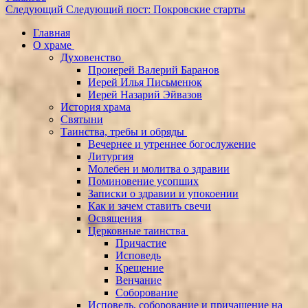
Следующий
Следующий пост:
Покровские старты
Главная
О храме
Духовенство
Проиерей Валерий Баранов
Иерей Илья Письменюк
Иерей Назарий Эйвазов
История храма
Святыни
Таинства, требы и обряды
Вечернее и утреннее богослужение
Литургия
Молебен и молитва о здравии
Поминовение усопших
Записки о здравии и упокоении
Как и зачем ставить свечи
Освящения
Церковные таинства
Причастие
Исповедь
Крещение
Венчание
Соборование
Исповедь, соборование и причащение на