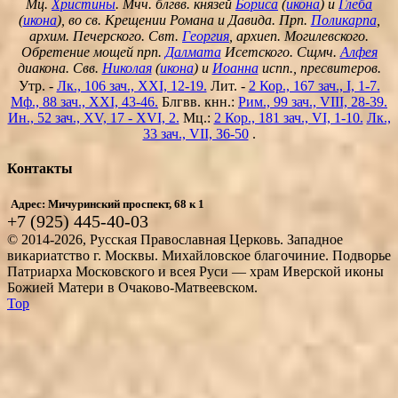
Мц.
Христины
. Мчч. блгвв. князей
Бориса
(
икона
) и
Глеба
(
икона
), во св. Крещении Романа и Давида. Прп.
Поликарпа
,
архим. Печерского. Свт.
Георгия
, архиеп. Могилевского.
Обретение мощей прп.
Далмата
Исетского. Сщмч.
Алфея
диакона. Свв.
Николая
(
икона
) и
Иоанна
испп., пресвитеров.
Утр. -
Лк., 106 зач., XXI, 12-19.
Лит. -
2 Кор., 167 зач., I, 1-7.
Мф., 88 зач., XXI, 43-46.
Блгвв. кнн.:
Рим., 99 зач., VIII, 28-39.
Ин., 52 зач., XV, 17 - XVI, 2.
Мц.:
2 Кор., 181 зач., VI, 1-10.
Лк.,
33 зач., VII, 36-50
.
Контакты
Адрес: Мичуринский проспект, 68 к 1
+7 (925) 445-40-03
© 2014-2026, Русская Православная Церковь. Западное
викариатство г. Москвы. Михайловское благочиние. Подворье
Патриарха Московского и всея Руси — храм Иверской иконы
Божией Матери в Очаково-Матвеевском.
Top