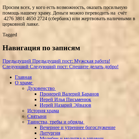
Просим всех, у кого есть возможность, оказать посильную
помощь нашему храму. Деньги можно переводить на счёт
4276 3801 4650 2724 (сбербанк) или жертвовать наличными в
церковной лавке.
Tagged
Навигация по записям
Предыдущий
Предыдущий пост:
Мужская работа!
Следующий
Следующий пост:
Спешите делать добро!
Главная
О храме
Духовенство
Проиерей Валерий Баранов
Иерей Илья Письменюк
Иерей Назарий Эйвазов
История храма
Святыни
Таинства, требы и обряды
Вечернее и утреннее богослужение
Литургия
Молебен и молитва о здравии