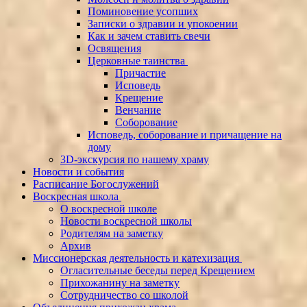
Поминовение усопших
Записки о здравии и упокоении
Как и зачем ставить свечи
Освящения
Церковные таинства
Причастие
Исповедь
Крещение
Венчание
Соборование
Исповедь, соборование и причащение на
дому
3D-экскурсия по нашему храму
Новости и события
Расписание Богослужений
Воскресная школа
О воскресной школе
Новости воскресной школы
Родителям на заметку
Архив
Миссионерская деятельность и катехизация
Огласительные беседы перед Крещением
Прихожанину на заметку
Сотрудничество со школой