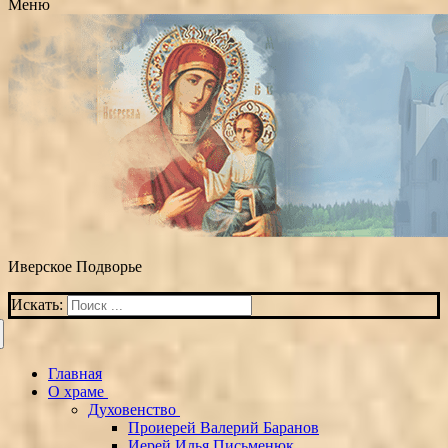
Меню
Иверское Подворье
Искать:
Главная
О храме
Духовенство
Проиерей Валерий Баранов
Иерей Илья Письменюк