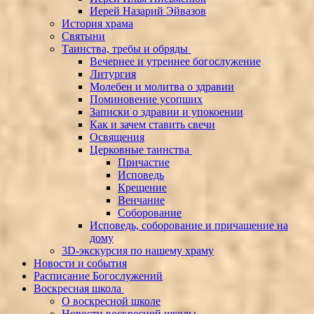
Иерей Назарий Эйвазов
История храма
Святыни
Таинства, требы и обряды
Вечернее и утреннее богослужение
Литургия
Молебен и молитва о здравии
Поминовение усопших
Записки о здравии и упокоении
Как и зачем ставить свечи
Освящения
Церковные таинства
Причастие
Исповедь
Крещение
Венчание
Соборование
Исповедь, соборование и причащение на
дому
3D-экскурсия по нашему храму
Новости и события
Расписание Богослужений
Воскресная школа
О воскресной школе
Новости воскресной школы