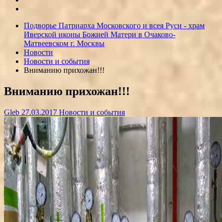
Подворье Патриарха Московского и всея Руси - храм
Иверской иконы Божией Матери в Очаково-
Матвеевском г. Москвы
Новости
Новости и события
Вниманию прихожан!!!
Вниманию прихожан!!!
Gleb
27.03.2017
Новости и события