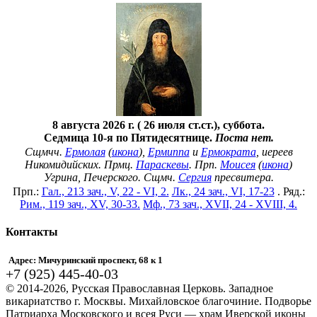
8 августа 2026 г. ( 26 июля ст.ст.), суббота.
Седмица 10-я по Пятидесятнице.
Поста нет.
Сщмчч.
Ермолая
(
икона
),
Ермиппа
и
Ермократа
, иереев
Никомидийских. Прмц.
Параскевы
. Прп.
Моисея
(
икона
)
Угрина, Печерского. Сщмч.
Сергия
пресвитера.
Прп.:
Гал., 213 зач., V, 22 - VI, 2.
Лк., 24 зач., VI, 17-23
. Ряд.:
Рим., 119 зач., XV, 30-33.
Мф., 73 зач., XVII, 24 - XVIII, 4.
Контакты
Адрес: Мичуринский проспект, 68 к 1
+7 (925) 445-40-03
© 2014-2026, Русская Православная Церковь. Западное
викариатство г. Москвы. Михайловское благочиние. Подворье
Патриарха Московского и всея Руси — храм Иверской иконы