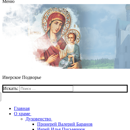
Меню
Иверское Подворье
Искать:
Главная
О храме
Духовенство
Проиерей Валерий Баранов
Иерей Илья Письменюк