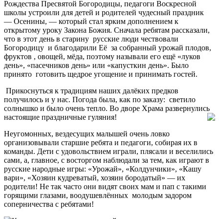
Рождества Пресвятой Богородицы, педагоги Воскресной
школы устроили для детей и родителей чудесный праздник
— Осенины, — который стал ярким дополнением к
открытому уроку Закона Божия. Сначала ребятам рассказали,
что в этот день в старину русские люди чествовали
Богородицу и благодарили Её за собранный урожай плодов,
фруктов , овощей, мёда, поэтому называли его ещё «луков
день», «пасечников день» или «капусткин день». Было
принято готовить щедрое угощение и принимать гостей.
Прикоснуться к традициям наших далёких предков
получилось и у нас. Погода была, как по заказу: светило
солнышко и было очень тепло. Во дворе Храма развернулись
настоящие праздничные гуляния!
Неугомонных, вездесущих малышей очень ловко
организовывали старшие ребята и педагоги, собирая их в
команды. Дети с удовольствием играли, плясали и веселились
сами, а, главное, с восторгом наблюдали за тем, как играют в
русские народные игры: «Урожай», «Колдунчики», «Кашу
вари», «Хозяин кудреватый, хозяин бородатый» — их
родители! Не так часто они видят своих мам и пап с такими
горящими глазами, воодушевлённых молодым задором
соперничества с ребятами!