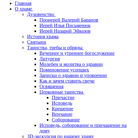
Главная
О храме
Духовенство
Проиерей Валерий Баранов
Иерей Илья Письменюк
Иерей Назарий Эйвазов
История храма
Святыни
Таинства, требы и обряды
Вечернее и утреннее богослужение
Литургия
Молебен и молитва о здравии
Поминовение усопших
Записки о здравии и упокоении
Как и зачем ставить свечи
Освящения
Церковные таинства
Причастие
Исповедь
Крещение
Венчание
Соборование
Исповедь, соборование и причащение на
дому
3D-экскурсия по нашему храму