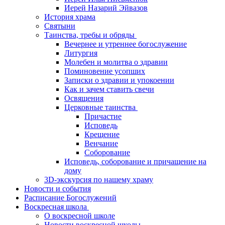
Иерей Назарий Эйвазов
История храма
Святыни
Таинства, требы и обряды
Вечернее и утреннее богослужение
Литургия
Молебен и молитва о здравии
Поминовение усопших
Записки о здравии и упокоении
Как и зачем ставить свечи
Освящения
Церковные таинства
Причастие
Исповедь
Крещение
Венчание
Соборование
Исповедь, соборование и причащение на
дому
3D-экскурсия по нашему храму
Новости и события
Расписание Богослужений
Воскресная школа
О воскресной школе
Новости воскресной школы