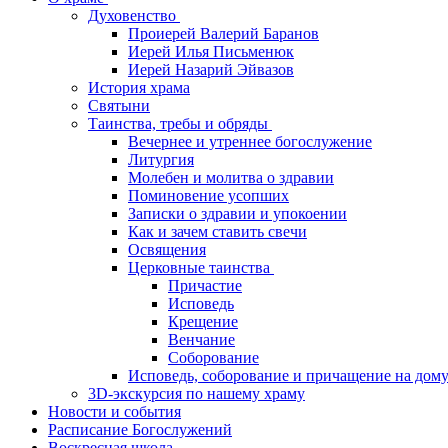
Духовенство
Проиерей Валерий Баранов
Иерей Илья Письменюк
Иерей Назарий Эйвазов
История храма
Святыни
Таинства, требы и обряды
Вечернее и утреннее богослужение
Литургия
Молебен и молитва о здравии
Поминовение усопших
Записки о здравии и упокоении
Как и зачем ставить свечи
Освящения
Церковные таинства
Причастие
Исповедь
Крещение
Венчание
Соборование
Исповедь, соборование и причащение на дом
3D-экскурсия по нашему храму
Новости и события
Расписание Богослужений
Воскресная школа