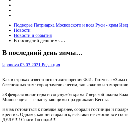
Подворье Патриарха Московского и всея Руси - храм Ив
Новости
Новости и события
В последний день зимы…
В последний день зимы…
laponova
03.03.2021
Редакция
Как в строках известного стихотворения Ф.И. Тютчева: «Зима
бесснежных зим: город замело снегом, завьюжило и заморозило
28 февраля волонтеры и соцслужба храма Иверской иконы Божи
Милосердия — с наступающими праздниками Весны.
Начав готовиться к поездке заранее, собрали гостинцы и под
крестик. Однако, как ни старались, всё-таки не смогли все 
ДЕЛЕ!!!! Спаси Господи!!!!