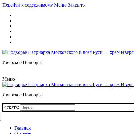
Перейти к содержимому
Меню
Закрыть
Иверское Подворье
Меню
Иверское Подворье
Искать:
Главная
О храме