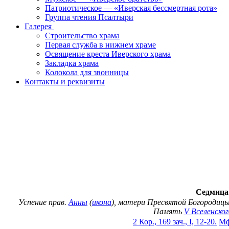
Патриотическое — «Иверская бессмертная рота»
Группа чтения Псалтыри
Галерея
Строительство храма
Первая служба в нижнем храме
Освящение креста Иверского храма
Закладка храма
Колокола для звонницы
Контакты и реквизиты
Седмица 
Успение прав.
Анны
(
икона
), матери Пресвятой Богородиц
Память
V Вселенско
2 Кор., 169 зач., I, 12-20.
Мф.