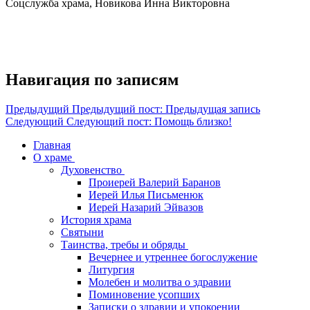
Соцслужба храма, Новикова Инна Викторовна
Навигация по записям
Предыдущий
Предыдущий пост:
Предыдущая запись
Следующий
Следующий пост:
Помощь близко!
Главная
О храме
Духовенство
Проиерей Валерий Баранов
Иерей Илья Письменюк
Иерей Назарий Эйвазов
История храма
Святыни
Таинства, требы и обряды
Вечернее и утреннее богослужение
Литургия
Молебен и молитва о здравии
Поминовение усопших
Записки о здравии и упокоении