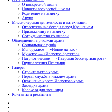
О воскресной школе
Новости воскресной школы
Родителям на заметку
Архив
Миссионерская деятельность и катехизация
Огласительные беседы перед Крещением
Прихожанину на заметку
Сотрудничество со школой
Объединения прихожан храма
Социальная служба
Молодежное — «Новое начало»
Мужское — «Иверское братство»
Патриотическое — «Иверская бессмертная рота»
Группа чтения Псалтыри
Галерея
Строительство храма
Первая служба в нижнем храме
Освящение креста Иверского храма
Закладка храма
Колокола для звонницы
Контакты и реквизиты