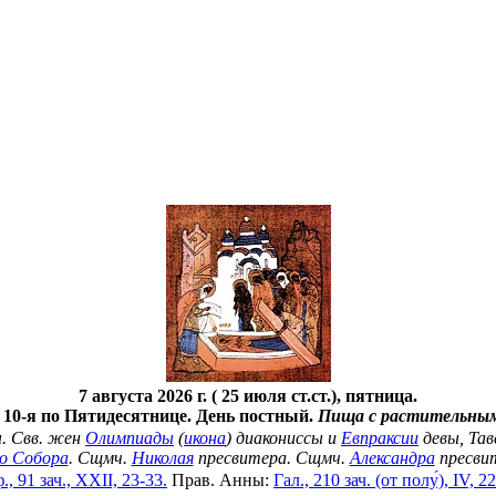
7 августа 2026 г. ( 25 июля ст.ст.), пятница.
10-я по Пятидесятнице. День постный.
Пища с растительным
ы. Свв. жен
Олимпиады
(
икона
) диакониссы и
Евпраксии
девы, Тав
го Собора
. Сщмч.
Николая
пресвитера. Сщмч.
Александра
пресвит
, 91 зач., XXII, 23-33.
Прав. Анны:
Гал., 210 зач. (от полу́), IV, 2