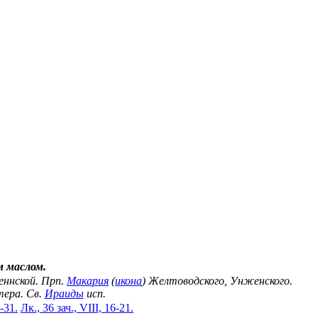
 маслом.
еннской. Прп.
Макария
(
икона
) Желтоводского, Унженского.
ера. Св.
Ираиды
исп.
2-31.
Лк., 36 зач., VIII, 16-21.