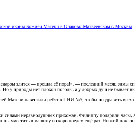
ерской иконы Божией Матери в Очаково-Матвеевском г. Москвы
 недаром злится — прошла её пора!», — последний месяц зимы с
. Но у природы нет плохой погоды, а у добрых душ не бывает в
ей Матери навестили ребят в ПНИ №5, чтобы поздравить всех с
арки силами неравнодушных прихожан. Филиппу подарили часы, 
гостинцы уместить в машину и скоро поедем ещё раз. Низкий пок