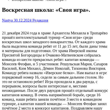
Воскресная школа: «Своя игра».
Nastya
30.12.2024
Редакция
21 декабря 2024 года в храме Архангела Михаила в Тропарёво
прошёл интеллектуальный турнир «Своя игра» среди
воскресных школ западного викариатства. От каждого храма
была выделена команда ребят от 11 до 15 лет, были даны темы
и материалы для подготовки. От храма Иверской иконы
Пресвятой Богородицы в Очаково-Матвеевском собралась
команда из шести прекрасных ребят: капитан команды —
Моисеев Феофан, и 5 участников: Решульская Мария, Сахаров
Василий, Ким Михаил, Дёмин Николай, Тихонова Виктория.
Команду ребята назвали «Иверские белки». Нам выпал в игре
порядковый номер 16, сидели за самым дальним столом. Но
это не остановило ребят! Игра проходила в два раунда, с
перерывом, вопросы были интересные и, местами
неожиданные. После двух раундов прошёл отдельный конкурс
капитанов команд. В очень напряжённой борьбе, среди 16
команд, наши ребята заняли почётное 3 место в командном
турнире, а капитан нашей команды — Моисеев Феофан занял
почётное 2 место в конкурсе капитанов. Поздравляем нашу