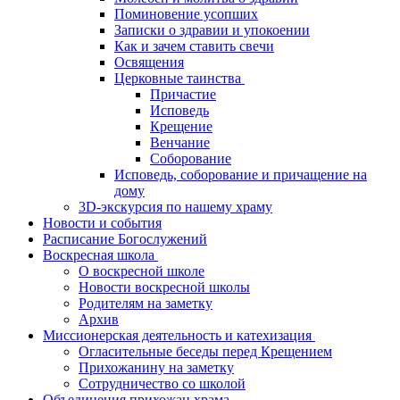
Поминовение усопших
Записки о здравии и упокоении
Как и зачем ставить свечи
Освящения
Церковные таинства
Причастие
Исповедь
Крещение
Венчание
Соборование
Исповедь, соборование и причащение на
дому
3D-экскурсия по нашему храму
Новости и события
Расписание Богослужений
Воскресная школа
О воскресной школе
Новости воскресной школы
Родителям на заметку
Архив
Миссионерская деятельность и катехизация
Огласительные беседы перед Крещением
Прихожанину на заметку
Сотрудничество со школой
Объединения прихожан храма