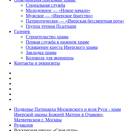
Социальная служба
Молодежное — «Новое начало»
Мужское — «Иверское братство»
Патриотическое — «Иверская бессмертная рота»
Группа чтения Псалтыри
Галерея
Строительство храма
Первая служба в нижнем храме
Освящение креста Иверского храма
Закладка храма
Колокола для звонницы
Контакты и реквизиты
Подворье Патриарха Московского и всея Руси - храм
Иверской иконы Божией Матери в Очаково-
Матвеевском г. Москвы
Редакция
Воскресная школа: «Своя игра».