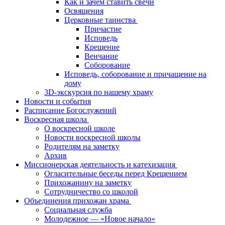
Как и зачем ставить свечи
Освящения
Церковные таинства
Причастие
Исповедь
Крещение
Венчание
Соборование
Исповедь, соборование и причащение на
дому
3D-экскурсия по нашему храму
Новости и события
Расписание Богослужений
Воскресная школа
О воскресной школе
Новости воскресной школы
Родителям на заметку
Архив
Миссионерская деятельность и катехизация
Огласительные беседы перед Крещением
Прихожанину на заметку
Сотрудничество со школой
Объединения прихожан храма
Социальная служба
Молодежное — «Новое начало»