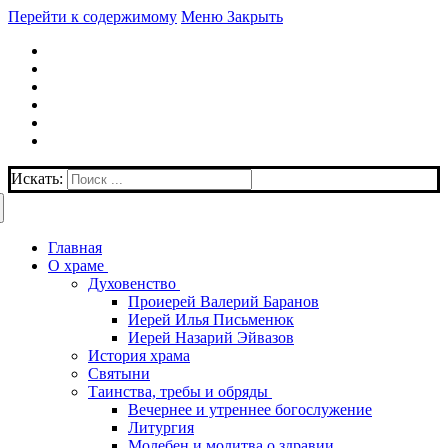
Перейти к содержимому
Меню
Закрыть
Искать:
Главная
О храме
Духовенство
Проиерей Валерий Баранов
Иерей Илья Письменюк
Иерей Назарий Эйвазов
История храма
Святыни
Таинства, требы и обряды
Вечернее и утреннее богослужение
Литургия
Молебен и молитва о здравии