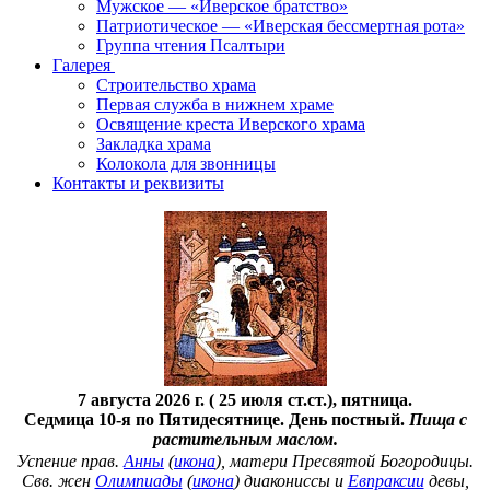
Мужское — «Иверское братство»
Патриотическое — «Иверская бессмертная рота»
Группа чтения Псалтыри
Галерея
Строительство храма
Первая служба в нижнем храме
Освящение креста Иверского храма
Закладка храма
Колокола для звонницы
Контакты и реквизиты
7 августа 2026 г. ( 25 июля ст.ст.), пятница.
Седмица 10-я по Пятидесятнице. День постный.
Пища с
растительным маслом.
Успение прав.
Анны
(
икона
), матери Пресвятой Богородицы.
Свв. жен
Олимпиады
(
икона
) диакониссы и
Евпраксии
девы,