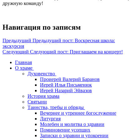
дружную команду!
Навигация по записям
Предыдущий
Предыдущий пост:
Воскресная школа:
экскурсия
Следующий
Следующий пост:
Приглашаем на концерт!
Главная
О храме
Духовенство
Проиерей Валерий Баранов
Иерей Илья Письменюк
Иерей Назарий Эйвазов
История храма
Святыни
Таинства, требы и обряды
Вечернее и утреннее богослужение
Литургия
Молебен и молитва о здравии
Поминовение усопших
Записки о здравии и упокоении