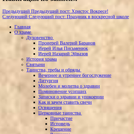
Предыдущий
Предыдущий пост:
Христос Вокресе!
Следующий
Следующий пост:
Праздник в воскресной школе
Главная
О храме
Духовенство
Проиерей Валерий Баранов
Иерей Илья Письменюк
Иерей Назарий Эйвазов
История храма
Святыни
Таинства, требы и обряды
Вечернее и утреннее богослужение
Литургия
Молебен и молитва о здравии
Поминовение усопших
Записки о здравии и упокоении
Как и зачем ставить свечи
Освящения
Церковные таинства
Причастие
Исповедь
Крещение