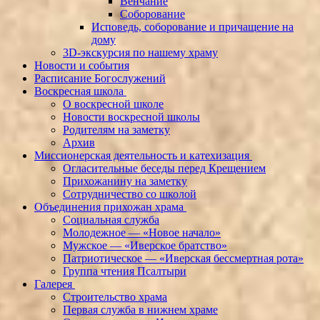
Венчание
Соборование
Исповедь, соборование и причащение на
дому
3D-экскурсия по нашему храму
Новости и события
Расписание Богослужений
Воскресная школа
О воскресной школе
Новости воскресной школы
Родителям на заметку
Архив
Миссионерская деятельность и катехизация
Огласительные беседы перед Крещением
Прихожанину на заметку
Сотрудничество со школой
Объединения прихожан храма
Социальная служба
Молодежное — «Новое начало»
Мужское — «Иверское братство»
Патриотическое — «Иверская бессмертная рота»
Группа чтения Псалтыри
Галерея
Строительство храма
Первая служба в нижнем храме