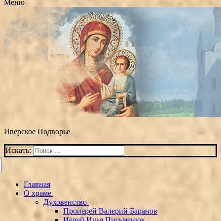
Меню
Иверское Подворье
Искать:
Главная
О храме
Духовенство
Проиерей Валерий Баранов
Иерей Илья Письменюк