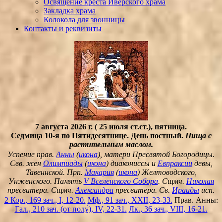
Освящение креста Иверского храма
Закладка храма
Колокола для звонницы
Контакты и реквизиты
7 августа 2026 г. ( 25 июля ст.ст.), пятница.
Седмица 10-я по Пятидесятнице. День постный.
Пища с
растительным маслом.
Успение прав.
Анны
(
икона
), матери Пресвятой Богородицы.
Свв. жен
Олимпиады
(
икона
) диакониссы и
Евпраксии
девы,
Тавеннской. Прп.
Макария
(
икона
) Желтоводского,
Унженского. Память
V Вселенского Собора
. Сщмч.
Николая
пресвитера. Сщмч.
Александра
пресвитера. Св.
Ираиды
исп.
2 Кор., 169 зач., I, 12-20.
Мф., 91 зач., XXII, 23-33.
Прав. Анны:
Гал., 210 зач. (от полу́), IV, 22-31.
Лк., 36 зач., VIII, 16-21.