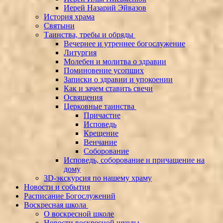
Иерей Назарий Эйвазов
История храма
Святыни
Таинства, требы и обряды
Вечернее и утреннее богослужение
Литургия
Молебен и молитва о здравии
Поминовение усопших
Записки о здравии и упокоении
Как и зачем ставить свечи
Освящения
Церковные таинства
Причастие
Исповедь
Крещение
Венчание
Соборование
Исповедь, соборование и причащение на
дому
3D-экскурсия по нашему храму
Новости и события
Расписание Богослужений
Воскресная школа
О воскресной школе
Новости воскресной школы