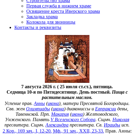
Строительство храма
Первая служба в нижнем храме
Освящение креста Иверского храма
Закладка храма
Колокола для звонницы
Контакты и реквизиты
7 августа 2026 г. ( 25 июля ст.ст.), пятница.
Седмица 10-я по Пятидесятнице. День постный.
Пища с
растительным маслом.
Успение прав.
Анны
(
икона
), матери Пресвятой Богородицы.
Свв. жен
Олимпиады
(
икона
) диакониссы и
Евпраксии
девы,
Тавеннской. Прп.
Макария
(
икона
) Желтоводского,
Унженского. Память
V Вселенского Собора
. Сщмч.
Николая
пресвитера. Сщмч.
Александра
пресвитера. Св.
Ираиды
исп.
2 Кор., 169 зач., I, 12-20.
Мф., 91 зач., XXII, 23-33.
Прав. Анны: