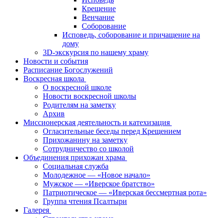
Крещение
Венчание
Соборование
Исповедь, соборование и причащение на
дому
3D-экскурсия по нашему храму
Новости и события
Расписание Богослужений
Воскресная школа
О воскресной школе
Новости воскресной школы
Родителям на заметку
Архив
Миссионерская деятельность и катехизация
Огласительные беседы перед Крещением
Прихожанину на заметку
Сотрудничество со школой
Объединения прихожан храма
Социальная служба
Молодежное — «Новое начало»
Мужское — «Иверское братство»
Патриотическое — «Иверская бессмертная рота»
Группа чтения Псалтыри
Галерея