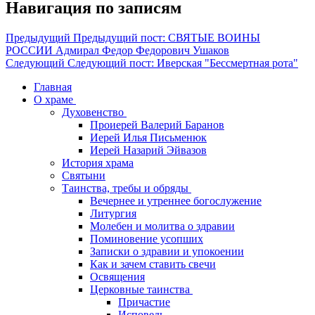
Навигация по записям
Предыдущий
Предыдущий пост:
СВЯТЫЕ ВОИНЫ
РОССИИ Адмирал Федор Федорович Ушаков
Следующий
Следующий пост:
Иверская "Бессмертная рота"
Главная
О храме
Духовенство
Проиерей Валерий Баранов
Иерей Илья Письменюк
Иерей Назарий Эйвазов
История храма
Святыни
Таинства, требы и обряды
Вечернее и утреннее богослужение
Литургия
Молебен и молитва о здравии
Поминовение усопших
Записки о здравии и упокоении
Как и зачем ставить свечи
Освящения
Церковные таинства
Причастие
Исповедь