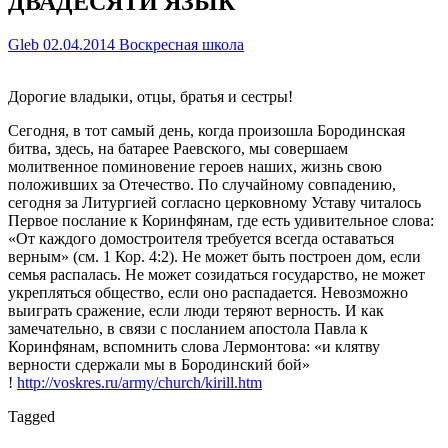
ДВАДЕСЯТИ ЯЗЫК
Gleb
02.04.2014
Воскресная школа
Дорогие владыки, отцы, братья и сестры!
Сегодня, в тот самый день, когда произошла Бородинская
битва, здесь, на батарее Раевского, мы совершаем
молитвенное поминовение героев наших, жизнь свою
положивших за Отечество. По случайному совпадению,
сегодня за Литургией согласно церковному Уставу читалось
Первое послание к Коринфянам, где есть удивительное слова:
«От каждого домостроителя требуется всегда оставаться
верным» (см. 1 Кор. 4:2). Не может быть построен дом, если
семья распалась. Не может созидаться государство, не может
укрепляться общество, если оно распадается. Невозможно
выиграть сражение, если люди теряют верность. И как
замечательно, в связи с посланием апостола Павла к
Коринфянам, вспомнить слова Лермонтова: «и клятву
верности сдержали мы в Бородинский бой»
!
http://voskres.ru/army/church/kirill.htm
Tagged