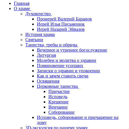
Главная
О храме
Духовенство
Проиерей Валерий Баранов
Иерей Илья Письменюк
Иерей Назарий Эйвазов
История храма
Святыни
Таинства, требы и обряды
Вечернее и утреннее богослужение
Литургия
Молебен и молитва о здравии
Поминовение усопших
Записки о здравии и упокоении
Как и зачем ставить свечи
Освящения
Церковные таинства
Причастие
Исповедь
Крещение
Венчание
Соборование
Исповедь, соборование и причащение на
дому
3D-экскурсия по нашему храму